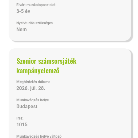
Elvárt munkatapasztalat
3-5 év
Nyelvtudás szükséges
Nem
Cím
Jelölje
Szenior számsorsjáték
ki
kampányelemző
a
szóköz
Meghirdetés dátuma
billentyűvel
2026. júl. 28.
az
állásinformáció
Munkavégzés helye
teljes
Budapest
tartalmának
Irsz.
megtekintéséhez.
1015
Munkavégzés helye változó