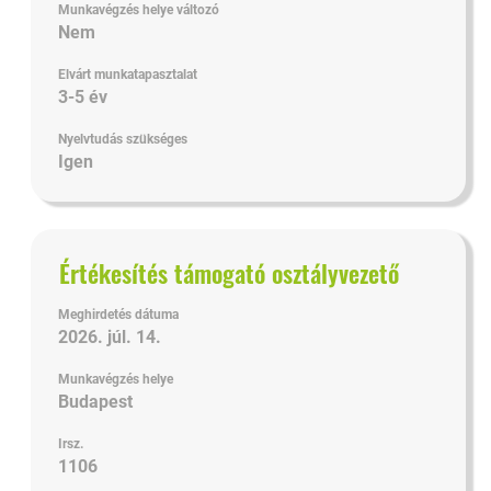
Munkavégzés helye változó
Nem
Elvárt munkatapasztalat
3-5 év
Nyelvtudás szükséges
Igen
Cím
Jelölje
Értékesítés támogató osztályvezető
ki
a
Meghirdetés dátuma
szóköz
2026. júl. 14.
billentyűvel
Munkavégzés helye
az
Budapest
állásinformáció
teljes
Irsz.
tartalmának
1106
megtekintéséhez.