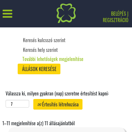
BELÉPÉS |
REGISZTRÁCIÓ
Központi
terület
További lehetőségek megjelenítése
Válassza ki, milyen gyakran (nap) szeretne értesítést kapni:
Értesítés létrehozása
Keresési
1–11 megjelenítése a(z) 11 állásajánlatból
eredmények