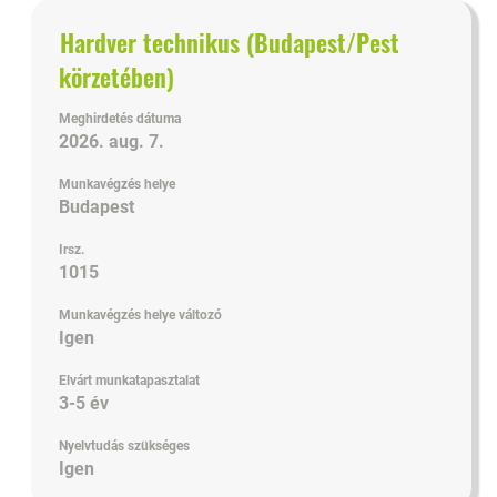
Cím
Jelölje
Hardver technikus (Budapest/Pest
ki
körzetében)
a
szóköz
Meghirdetés dátuma
billentyűvel
2026. aug. 7.
az
állásinformáció
Munkavégzés helye
teljes
Budapest
tartalmának
Irsz.
megtekintéséhez.
1015
Munkavégzés helye változó
Igen
Elvárt munkatapasztalat
3-5 év
Nyelvtudás szükséges
Igen