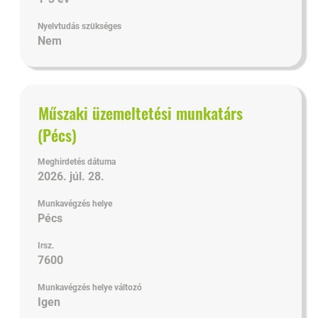
Nyelvtudás szükséges
Nem
Cím
Jelölje
Műszaki üzemeltetési munkatárs
ki
(Pécs)
a
szóköz
Meghirdetés dátuma
billentyűvel
2026. júl. 28.
az
állásinformáció
Munkavégzés helye
teljes
Pécs
tartalmának
Irsz.
megtekintéséhez.
7600
Munkavégzés helye változó
Igen