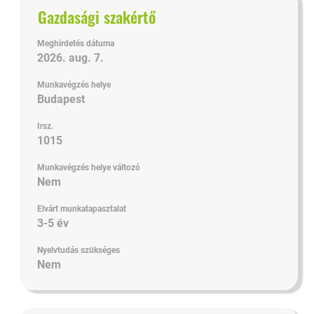
-
Cím
Jelölje
Gazdasági szakértő
"".
ki
1–
a
Meghirdetés dátuma
11
szóköz
2026. aug. 7.
megjelenítése
billentyűvel
a(z)
Munkavégzés helye
az
Budapest
11
állásinformáció
állásajánlatból
teljes
Irsz.
A
tartalmának
1015
TAB
megtekintéséhez.
billentyűvel
Munkavégzés helye változó
tud
Nem
navigálni
az
Elvárt munkatapasztalat
3-5 év
állásajánlatok
listájában.
Nyelvtudás szükséges
Adott
Nem
állásajánlatot
kijelölve
tudja