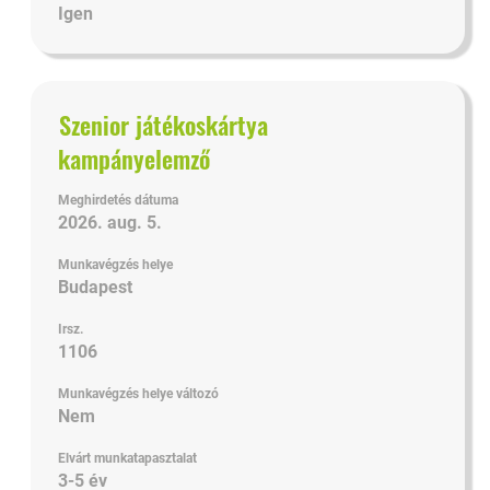
Igen
Cím
Jelölje
Szenior játékoskártya
ki
kampányelemző
a
szóköz
Meghirdetés dátuma
billentyűvel
2026. aug. 5.
az
állásinformáció
Munkavégzés helye
teljes
Budapest
tartalmának
Irsz.
megtekintéséhez.
1106
Munkavégzés helye változó
Nem
Elvárt munkatapasztalat
3-5 év