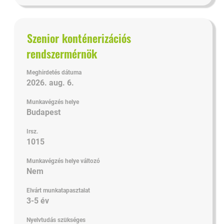
Cím
Jelölje
Szenior konténerizációs
ki
rendszermérnök
a
szóköz
Meghirdetés dátuma
billentyűvel
2026. aug. 6.
az
állásinformáció
Munkavégzés helye
teljes
Budapest
tartalmának
Irsz.
megtekintéséhez.
1015
Munkavégzés helye változó
Nem
Elvárt munkatapasztalat
3-5 év
Nyelvtudás szükséges