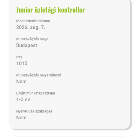
megtekinteni
Cím
Jelölje
Junior üzletági kontroller
az
ki
állásajánlat
a
összes
Meghirdetés dátuma
szóköz
2026. aug. 7.
részletét.
billentyűvel
Munkavégzés helye
az
Budapest
állásinformáció
teljes
Irsz.
tartalmának
1015
megtekintéséhez.
Munkavégzés helye változó
Nem
Elvárt munkatapasztalat
1-3 év
Nyelvtudás szükséges
Nem