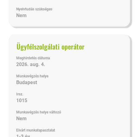
Nyelvtudás szükséges
Nem
Cím
Jelölje
Ügyfélszolgálati operátor
ki
a
Meghirdetés dátuma
szóköz
2026. aug. 4.
billentyűvel
Munkavégzés helye
az
Budapest
állásinformáció
teljes
Irsz.
tartalmának
1015
megtekintéséhez.
Munkavégzés helye változó
Nem
Elvárt munkatapasztalat
1-3 év