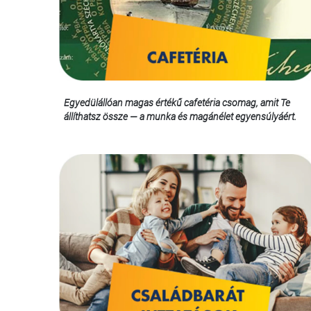
Egyedülállóan magas értékű cafetéria csomag, amit Te
állíthatsz össze — a munka és magánélet egyensúlyáért.