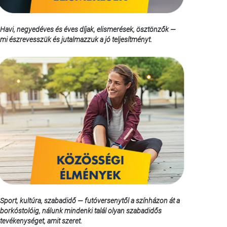
Havi, negyedéves és éves díjak, elismerések, ösztönzők —
mi észrevesszük és jutalmazzuk a jó teljesítményt.
Sport, kultúra, szabadidő — futóversenytől a színházon át a
borkóstolóig, nálunk mindenki talál olyan szabadidős
tevékenységet, amit szeret.