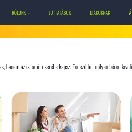
RÓLUNK
JUTTATÁSOK
DIÁKOKNAK
Á
, hanem az is, amit cserébe kapsz. Fedezd fel, milyen béren kívül