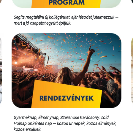
Segíts megtalálni új kollégánkat, ajánlásodat jutalmazzuk —
mert a jó csapatot együtt építjük.
Gyermeknap, Élménynap, Szerencse Karácsony, Zöld
Holnap önkéntes nap — közös ünnepek, közös élmények,
közös emlékek.